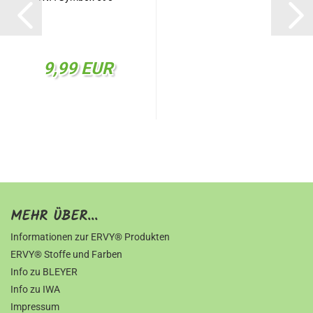
9,99 EUR
MEHR ÜBER...
Informationen zur ERVY® Produkten
ERVY® Stoffe und Farben
Info zu BLEYER
Info zu IWA
Impressum