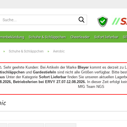
Suche...
rrenbekleidung
Schuhe & Schläppchen
Cheerleader
Sofort lieferbar
Si
»
»
Schuhe & Schläppchen
Aerobic
⚠️ Sehr geehrte Kunden: Bei Artikeln der Marke
Bleyer
kommt es derzeit zu L
ltischläppchen
und
Gardestiefeln
sind nicht alle Größen verfügbar. Bitte bes
aus
Unter der Kategorie
Sofort Lieferbar
finden Sie unseren aktuellen Lager
8.2026, Betriebsferien bei ERVY 27.07-12.08.2026.
In dieser Zeit erfolgt ke
MfG Team NGS
bic