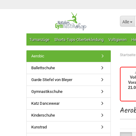
Alle
Turnanzüge
Shorts-Tops-Oberbekleidung
Voltigieren
He
Startseite
Aerobic
Ballettschuhe
Vo
Garde Stiefel von Bleyer
Vor
21.0
Gymnastikschuhe
Katz Dancewear
Aero
Kinderschuhe
Kunstrad