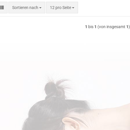
Sortieren nach
pro Seite
Sortieren nach
12 pro Seite
1
bis
1
(von insgesamt
1
)