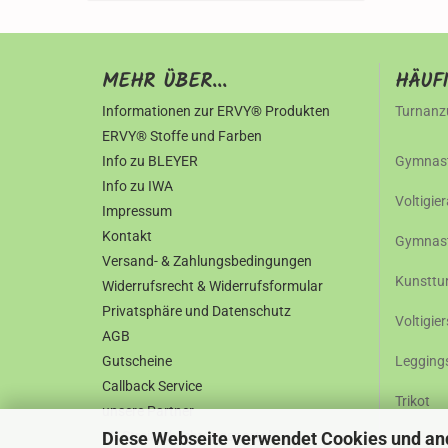
MEHR ÜBER...
HÄUF
Informationen zur ERVY® Produkten
Turnanz
ERVY® Stoffe und Farben
Info zu BLEYER
Gymnast
Info zu IWA
Voltigie
Impressum
Kontakt
Gymnast
Versand- & Zahlungsbedingungen
Kunsttu
Widerrufsrecht & Widerrufsformular
Privatsphäre und Datenschutz
Voltigie
AGB
Gutscheine
Legging
Callback Service
Trikot
unsere Partner
Diese Webseite verwendet Cookies und an
EU Streitschlichtungsportal