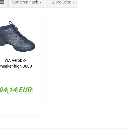
Sortieren nach
pro Seite
Sortieren nach
12 pro Seite
IWA Aerobic-
Sneaker-high 3000
94,14 EUR