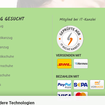
IG GESUCHT
Mitglied bei IT-Kanzlei
ug
ikanzug
ranzug
VERSENDEN MIT
ikschuhe
rnschuhe
rschuhe
BEZAHLEN MIT
s
dere Technologien