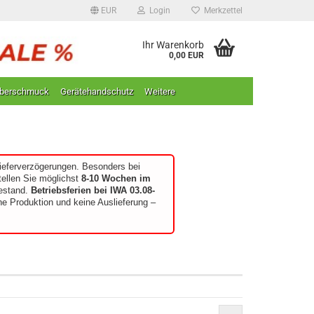
EUR
Login
Merkzettel
Ihr Warenkorb
0,00 EUR
lberschmuck
Gerätehandschutz
Weitere
ieferverzögerungen. Besonders bei
tellen Sie möglichst
8-10 Wochen im
bestand.
Betriebsferien bei IWA 03.08-
ine Produktion und keine Auslieferung –