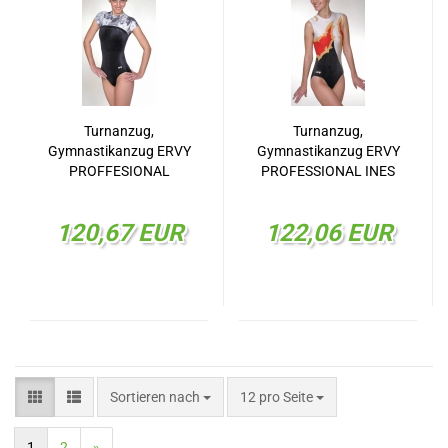
Turnanzug,
Turnanzug,
Gymnastikanzug ERVY
Gymnastikanzug ERVY
PROFFESIONAL
PROFESSIONAL INES
CHARLOTTA29508.122
29517.072
120,67 EUR
122,06 EUR
Sortieren nach
pro Seite
Sortieren nach
12 pro Seite
1
2
»