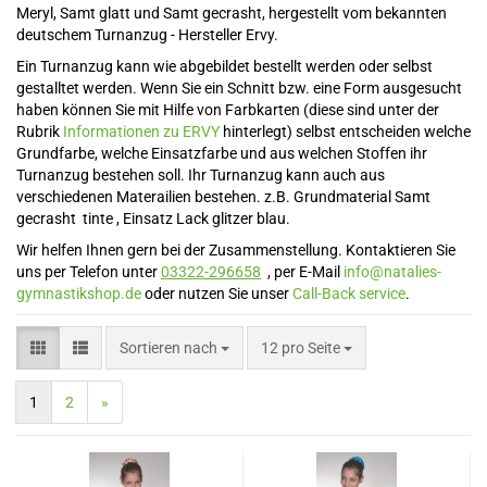
Meryl, Samt glatt und Samt gecrasht, hergestellt vom bekannten
deutschem Turnanzug - Hersteller Ervy.
Ein Turnanzug kann wie abgebildet bestellt werden oder selbst
gestalltet werden. Wenn Sie ein Schnitt bzw. eine Form ausgesucht
haben können Sie mit Hilfe von Farbkarten (diese sind unter der
Rubrik
Informationen zu ERVY
hinterlegt) selbst entscheiden welche
Grundfarbe, welche Einsatzfarbe und aus welchen Stoffen ihr
Turnanzug bestehen soll. Ihr Turnanzug kann auch aus
verschiedenen Materailien bestehen. z.B. Grundmaterial Samt
gecrasht tinte , Einsatz Lack glitzer blau.
Wir helfen Ihnen gern bei der Zusammenstellung. Kontaktieren Sie
uns per Telefon unter
03322-296658
, per E-Mail
info@natalies-
gymnastikshop.de
oder nutzen Sie unser
Call-Back service
.
Sortieren nach
pro Seite
Sortieren nach
12 pro Seite
1
2
»