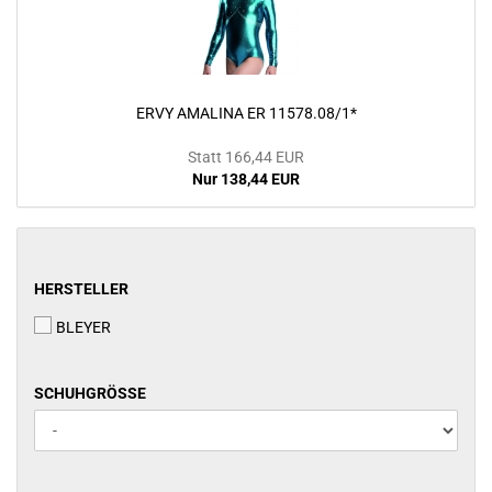
ERVY AMALINA ER 11578.08/1*
Statt 166,44 EUR
Nur 138,44 EUR
HERSTELLER
HERSTELLER
BLEYER
SCHUHGRÖSSE
SCHUHGRÖSSE