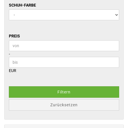
SCHUH-
SCHUH-FARBE
FARBE
PREIS
PREIS
Preis bis
-
EUR
Filtern
Zurücksetzen