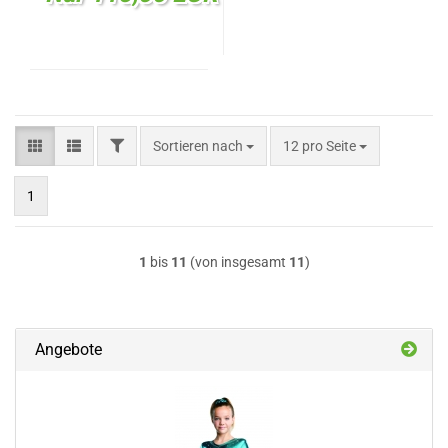
FILTER
Sortieren nach
pro Seite
Sortieren nach
12 pro Seite
1
1
bis
11
(von insgesamt
11
)
Angebote