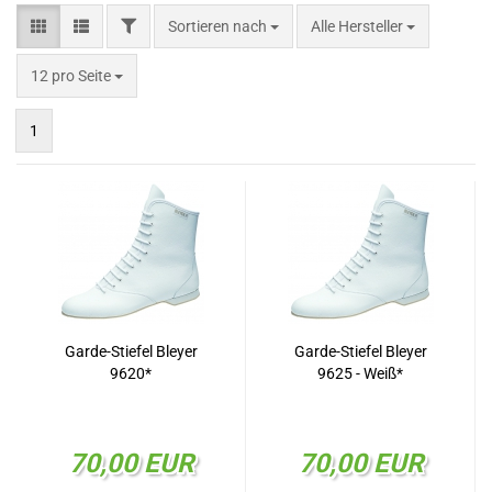
FILTER
Sortieren nach
Sortieren nach
Alle Hersteller
pro Seite
12 pro Seite
1
Garde-Stiefel Bleyer
Garde-Stiefel Bleyer
9620*
9625 - Weiß*
70,00 EUR
70,00 EUR