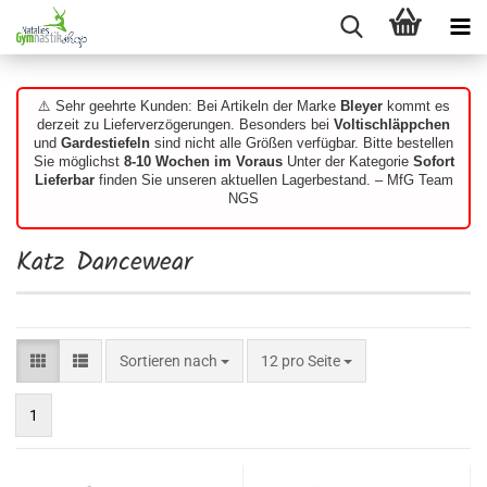
⚠️ Sehr geehrte Kunden: Bei Artikeln der Marke
Bleyer
kommt es
derzeit zu Lieferverzögerungen. Besonders bei
Voltischläppchen
und
Gardestiefeln
sind nicht alle Größen verfügbar. Bitte bestellen
Sie möglichst
8-10 Wochen im Voraus
Unter der Kategorie
Sofort
Lieferbar
finden Sie unseren aktuellen Lagerbestand. – MfG Team
NGS
Katz Dancewear
Sortieren nach
pro Seite
Sortieren nach
12 pro Seite
1