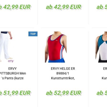
23
b 42,99 EUR
ab 42,99 EUR
ab 
H
TOP
ERVY
ERVY HELGE ER
ER
PITTSBURGH Men
89884/1
´s Pants (kurze
Kunstturntrikot,
Kun
änge), 5cm kürzer
KT-Trikot
als regulär ER
b 51,99 EUR
ab 52,99 EUR
ab 
23124.06S/20
Herrenhose