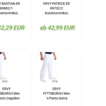
Y BASTIAN ER
ERVY PATRICK ER
89882/1
89702/2
stturntrikot,
Kunstturntrikot,
KT-Trikot
KT-Trikot
42,29 EUR
ab 42,99 EUR
ERVY
ERVY
TSBURGH Men
PITTSBURGH Men
ants (reguläre
´s Pants (extra
Länge) ER
lang), 5cm länger