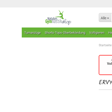
Alle
Turnanzüge
Shorts-Tops-Oberbekleidung
Voltigieren
He
Startseite
Vo
ERVY