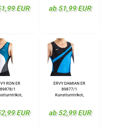
124.06R/20
als regulär ER
51,99 EUR
ab 51,99 EUR
errenhose
23124.06L/20
Herrenhose
VY RON ER
ERVY DAMIAN ER
89878/1
89877/1
stturntrikot,
Kunstturntrikot,
KT-Trikot
KT-Trikot
52,99 EUR
ab 52,99 EUR