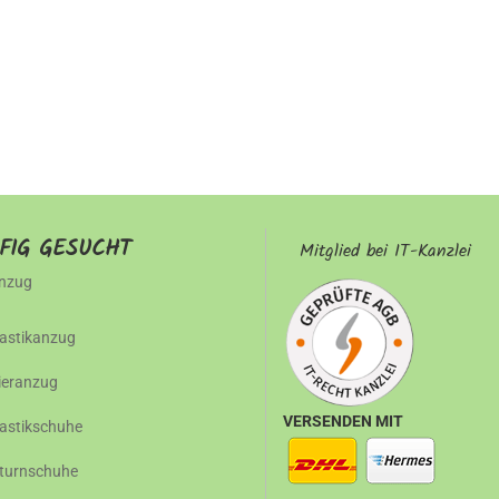
FIG GESUCHT
Mitglied bei IT-Kanzlei
nzug
stikanzug
gieranzug
VERSENDEN MIT
stikschuhe
turnschuhe