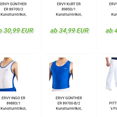
ERVY GÜNTHER
ERVY KURT ER
ERV
ER 89700/2
89850/1
Kunstturntrikot,
Kunstturntrikot,
Kun
KT-Trikot
KT-Trikot
b 30,99 EUR
ab 34,99 EUR
ab 
ERVY INGO ER
ERVY GÜNTHER
89883/1
ER 89700-B/2
PIT
Kunstturntrikot,
Kunstturntrikot,
´s P
KT-Trikot
KT-Trikot