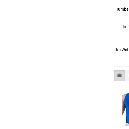
Turnbek
Im 
Im Wet