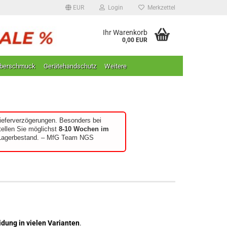
EUR
Login
Merkzettel
Ihr Warenkorb
0,00 EUR
lberschmuck
Gerätehandschutz
Weitere
ieferverzögerungen. Besonders bei
tellen Sie möglichst
8-10 Wochen im
n Lagerbestand. – MfG Team NGS
dung in vielen Varianten
.