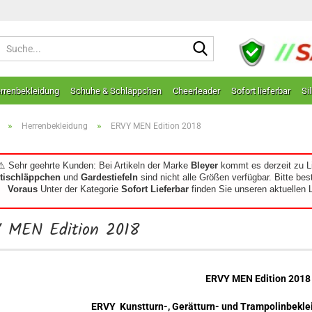
Suche...
rrenbekleidung
Schuhe & Schläppchen
Cheerleader
Sofort lieferbar
Si
»
»
Herrenbekleidung
ERVY MEN Edition 2018
⚠️ Sehr geehrte Kunden: Bei Artikeln der Marke
Bleyer
kommt es derzeit zu L
ltischläppchen
und
Gardestiefeln
sind nicht alle Größen verfügbar. Bitte bes
Voraus
Unter der Kategorie
Sofort Lieferbar
finden Sie unseren aktuelle
 MEN Edition 2018
ERVY MEN Edition 2018
ERVY Kunstturn-, Gerätturn- und Trampolinbeklei