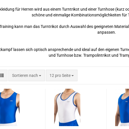
leidung für Herren wird aus einem Turntrikot und einer Turnhose (kurz 
schöne und einmalige Kombinationsmöglichkeiten für 
Training kann man das Turntrikot durch Auswahl des geeigneten Materials
anpassen.
tkampf lassen sich optisch ansprechende und ideal auf den eigenen Tur
und Turnhose bzw. Trampolintrikot und Tram
Sortieren nach
pro Seite
Sortieren nach
12 pro Seite