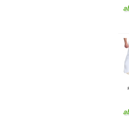
a
L
a