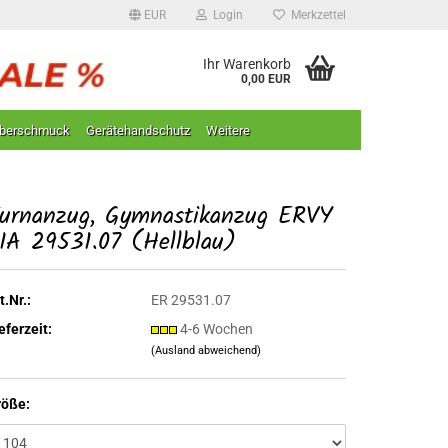
EUR
Login
Merkzettel
Ihr Warenkorb
0,00 EUR
lberschmuck
Gerätehandschutz
Weitere
urnanzug, Gymnastikanzug ERVY
IA 29531.07 (Hellblau)
t.Nr.:
ER 29531.07
eferzeit:
4-6 Wochen
(Ausland abweichend)
röße: