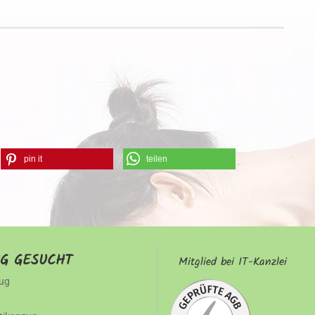
pin it
teilen
IG GESUCHT
Mitglied bei IT-Kanzlei
ug