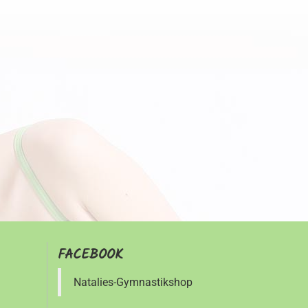
FACEBOOK
Natalies-Gymnastikshop