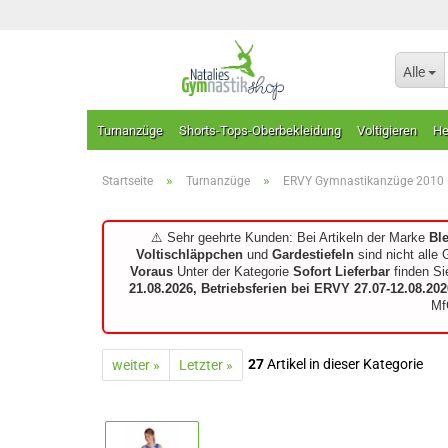
Alle
Turnanzüge
Shorts-Tops-Oberbekleidung
Voltigieren
He
»
»
Startseite
Turnanzüge
ERVY Gymnastikanzüge 2010
⚠️ Sehr geehrte Kunden: Bei Artikeln der Marke
Bl
Voltischläppchen
und
Gardestiefeln
sind nicht alle 
Voraus
Unter der Kategorie
Sofort Lieferbar
finden Si
21.08.2026, Betriebsferien bei ERVY 27.07-12.08.202
Mf
27
Artikel in dieser Kategorie
weiter »
Letzter »