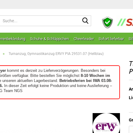
Suche...
rrenbekleidung
Schuhe & Schläppchen
Cheerleader
Sofort lieferbar
Si
»
Turnanzug, Gymnastikanzug ERVY PIA 29531.07 (Hellblau)
T
P
eyer
kommt es derzeit zu Lieferverzögerungen. Besonders bei
Größen verfügbar. Bitte bestellen Sie möglichst
8-10 Wochen im
e unseren aktuellen Lagerbestand.
Betriebsferien bei IWA 03.08-
6.
In dieser Zeit erfolgt keine Produktion und keine Auslieferung –
Ar
G Team NGS
Li
G