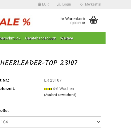
EUR
Login
Merkzettel
Ihr Warenkorb
0,00 EUR
lberschmuck
Gerätehandschutz
Weitere
HEERLEADER-TOP 23107
t.Nr.:
ER 23107
eferzeit:
4-6 Wochen
(Ausland abweichend)
röße: