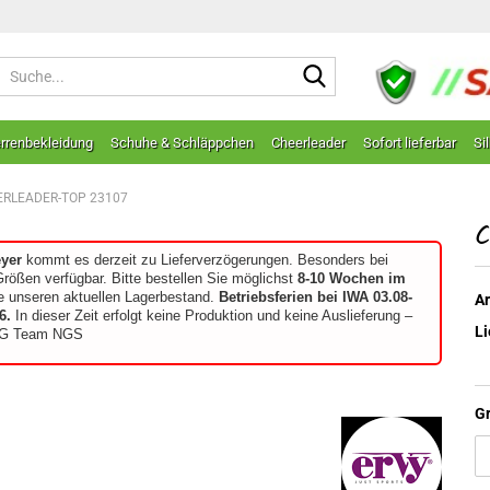
Suche...
rrenbekleidung
Schuhe & Schläppchen
Cheerleader
Sofort lieferbar
Si
RLEADER-TOP 23107
C
eyer
kommt es derzeit zu Lieferverzögerungen. Besonders bei
Größen verfügbar. Bitte bestellen Sie möglichst
8-10 Wochen im
e unseren aktuellen Lagerbestand.
Betriebsferien bei IWA 03.08-
Ar
6.
In dieser Zeit erfolgt keine Produktion und keine Auslieferung –
Li
G Team NGS
G