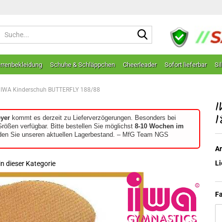
Suche...
rrenbekleidung
Schuhe & Schläppchen
Cheerleader
Sofort lieferbar
Si
IWA Kinderschuh BUTTERFLY 188/88
I
1
eyer
kommt es derzeit zu Lieferverzögerungen. Besonders bei
Größen verfügbar. Bitte bestellen Sie möglichst
8-10 Wochen im
den Sie unseren aktuellen Lagerbestand. – MfG Team NGS
Ar
Li
 in dieser Kategorie
Fa