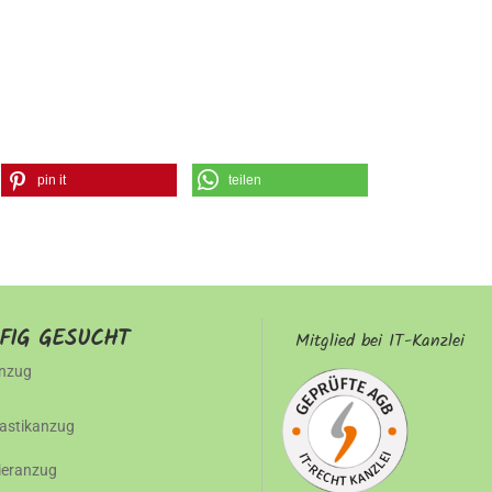
pin it
teilen
FIG GESUCHT
Mitglied bei IT-Kanzlei
nzug
stikanzug
gieranzug