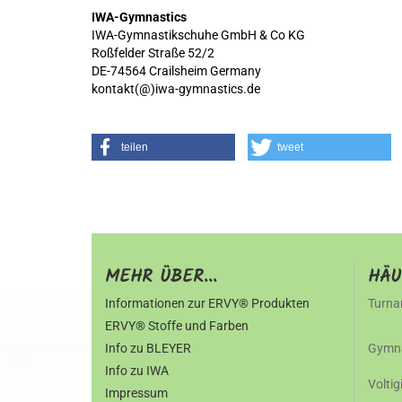
IWA-Gymnastics
IWA-Gymnastikschuhe GmbH & Co KG
Roßfelder Straße 52/2
DE-74564 Crailsheim Germany
kontakt(@)iwa-gymnastics.de
teilen
tweet
MEHR ÜBER...
HÄU
Informationen zur ERVY® Produkten
Turna
ERVY® Stoffe und Farben
Info zu BLEYER
Gymna
Info zu IWA
Volti
Impressum