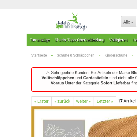
Alle
Turnanzüge
Shorts-Tops-Oberbekleidung
Voltigieren
He
»
»
»
Startseite
Schuhe & Schläppchen
Kinderschuhe
⚠️ Sehr geehrte Kunden: Bei Artikeln der Marke
Bl
Voltischläppchen
und
Gardestiefeln
sind nicht alle 
Voraus
Unter der Kategorie
Sofort Lieferbar
fin
17
Artikel
« Erster
« zurück
weiter »
Letzter »