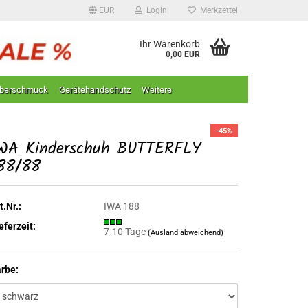
EUR
Login
Merkzettel
Ihr Warenkorb
0,00 EUR
lberschmuck
Gerätehandschutz
Weitere
-45%
WA Kinderschuh BUTTERFLY
88/88
t.Nr.:
IWA 188
eferzeit:
7-10 Tage
(Ausland abweichend)
rbe: